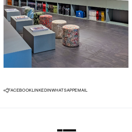
Lingua:
IT
FACEBOOK
LINKEDIN
WHATSAPP
EMAIL
LOCATOR
WISHLIST
LOGIN