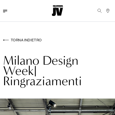
MENU
WALLCOVERINGS
TORNA INDIETRO
TESSUTI
Milano Design
BRAND
Week|
PROGETTI
Ringraziamenti
ABOUT
NEWS