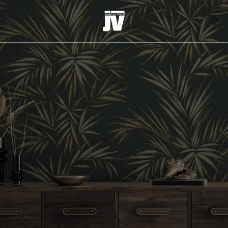
MENU
WALLCOVERINGS
TESSUTI
BRAND
PROGETTI
ABOUT
NEWS