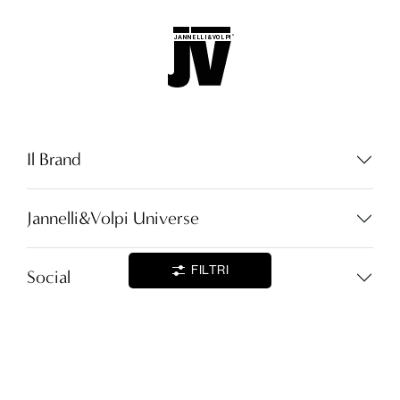
Lingua:
IT
LOCATOR
Il Brand
WISHLIST
Jannelli&Volpi Universe
LOGIN
FILTRI
CONTATTI
Social
Lingua:
IT
Partita I.V.A. - cod.fisc. 01212070153
customer@jannellievolpi.it
Cookie Policy