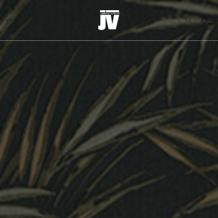
MENU
WALLCOVERINGS
TESSUTI
BRAND
PROGETTI
ABOUT
NEWS