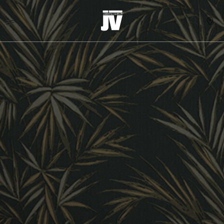
MENU
WALLCOVERINGS
TESSUTI
BRAND
PROGETTI
ABOUT
NEWS