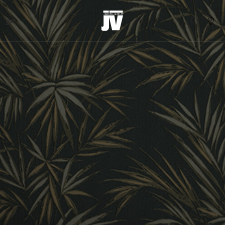
MENU
WALLCOVERINGS
TESSUTI
BRAND
PROGETTI
ABOUT
NEWS