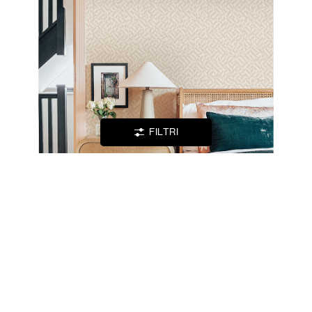
LOCATOR
WISHLIST
LOGIN
FILTRI
CONTATTI
YUCCA -
JV 603 ALMA