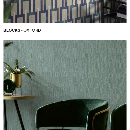
BLOCKS -
OXFORD
Lingua:
IT
LOCATOR
WISHLIST
LOGIN