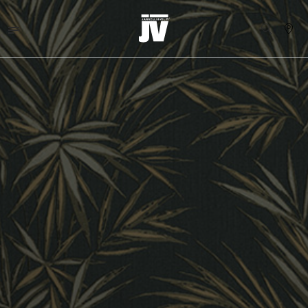
MENU
WALLCOVERINGS
TESSUTI
BRAND
PROGETTI
ABOUT
NEWS