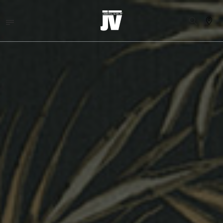
MENU
WALLCOVERINGS
TESSUTI
BRAND
PROGETTI
ABOUT
NEWS