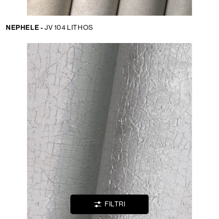
NEPHELE -
JV 104 LITHOS
Lingua:
IT
LOCATOR
WISHLIST
LOGIN
FILTRI
CONTATTI